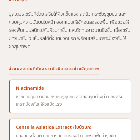
บูสเตอร์เซรั่มที่ช่วยเสริมให้ผิวแข็งแรง ลดสิว กระชับรูขุมขน และ
ควบคุมความมันบนใบหน้า ออกแบบให้ใช้ก่อนลงรองพื้น เพื่อช่วยให้
รองพื้นแนบสนิทไปกับผิวมากขึ้น และติดทนยาวนานยิ่งขึ้น เนื้อเซรั่ม
บางเบาซึมไว เห็นผลได้ตั้งแต่ขวดแรก พร้อมเสริมเกราะป้องกันให้
ผิวสุขภาพดี
ส่วนผสมเด่นที่คัดสรรเพื่อผิวสวยอย่างมีคุณภาพ
Niacinamide
ช่วยควบคุมความมัน กระชับรูขุมขน ลดเลือนจุดด่างดำ และเสริม
เกราะป้องกันให้ผิวแข็งแรง
Centella Asiatica Extract (ใบบัวบก)
ปลอบประโลมผิว ลดการอักเสบของสิว และช่วยฟื้นบำรุงผิว