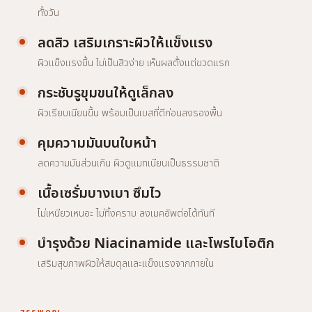
ทั้งวัน
ลดสิว เสริมเกราะผิวให้แข็งแรง
ผิวแข็งแรงขึ้น ไม่เป็นสิวง่าย เห็นผลตั้งแต่ขวดแรก
กระชับรูขุมขนให้ดูเล็กลง
ผิวเรียบเนียนขึ้น พร้อมเป็นเบสที่ดีก่อนลงรองพื้น
คุมความมันบนใบหน้า
ลดความมันส่วนเกิน ผิวดูแมทเนียนเป็นธรรมชาติ
เนื้อเซรั่มบางเบา ซึมไว
ไม่เหนียวเหนอะ ไม่ทิ้งคราบ ลงเมคอัพต่อได้ทันที
บำรุงด้วย Niacinamide และโพรไบโอติก
เสริมสุขภาพผิวให้สมดุลและแข็งแรงจากภายใน
สรรพคุณ